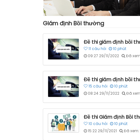
Giám định Bồi thường
Đề thi giám định bồi t
11
câu hỏi
10
phút
09:27 29/11/2022
Đã xem:
Đề thi giám định bồi t
15
câu hỏi
10
phút
08:24 29/11/2022
Đã xem
Đề thi Giám định Bồi t
10
câu hỏi
10
phút
15:22 29/11/2021
Đã xem: