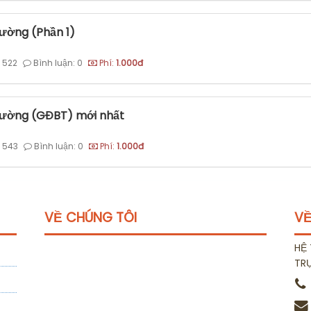
hường (Phần 1)
 522
Bình luận: 0
Phí:
1.000đ
thường (GĐBT) mới nhất
 543
Bình luận: 0
Phí:
1.000đ
VỀ CHÚNG TÔI
VỀ
HỆ 
TR