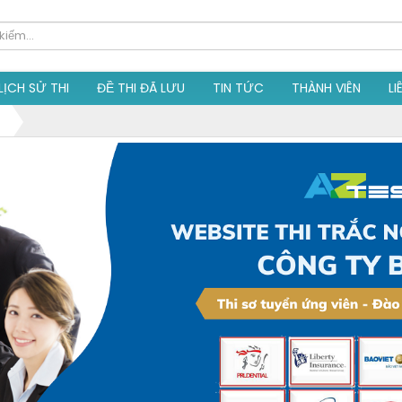
LỊCH SỬ THI
ĐỀ THI ĐÃ LƯU
TIN TỨC
THÀNH VIÊN
LI