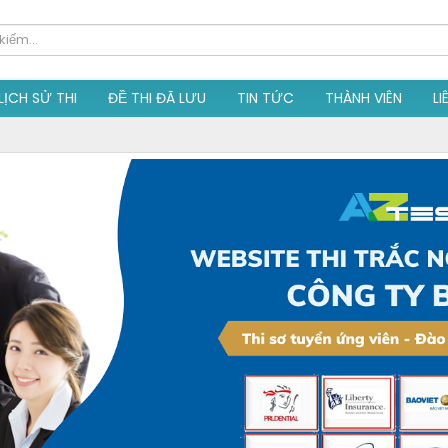
LỊCH SỬ THI
ĐỀ THI ĐÃ LƯU
TIN TỨC
THÀNH VIÊN
LI