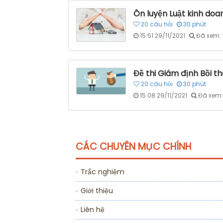
Ôn luyện Luật kinh doa
20
câu hỏi
30
phút
15:51 29/11/2021
Đã xem:
Đề thi Giám định Bồi t
20
câu hỏi
30
phút
15:08 29/11/2021
Đã xem:
CÁC CHUYÊN MỤC CHÍNH
Trắc nghiệm
Giới thiệu
Liên hệ