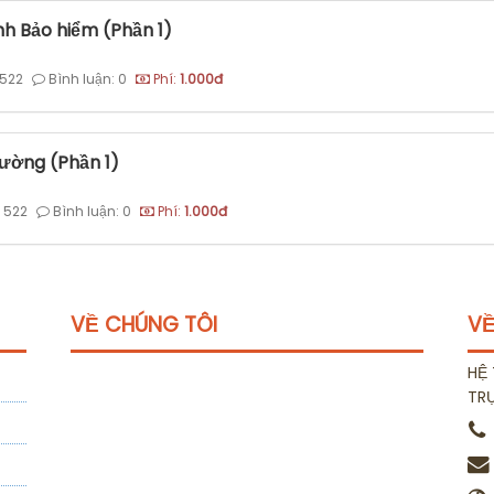
nh Bảo hiểm (Phần 1)
 522
Bình luận: 0
Phí:
1.000đ
hường (Phần 1)
 522
Bình luận: 0
Phí:
1.000đ
VỀ CHÚNG TÔI
VỀ
HỆ 
TR