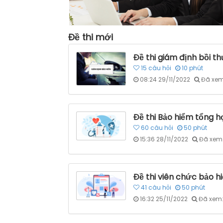
Đề thi mới
Đề thi giám định bồi t
15
câu hỏi
10
phút
08:24 29/11/2022
Đã xem
Đề thi Bảo hiểm tổng 
60
câu hỏi
50
phút
15:36 28/11/2022
Đã xem:
Đề thi viên chức bảo h
41
câu hỏi
50
phút
16:32 25/11/2022
Đã xem: